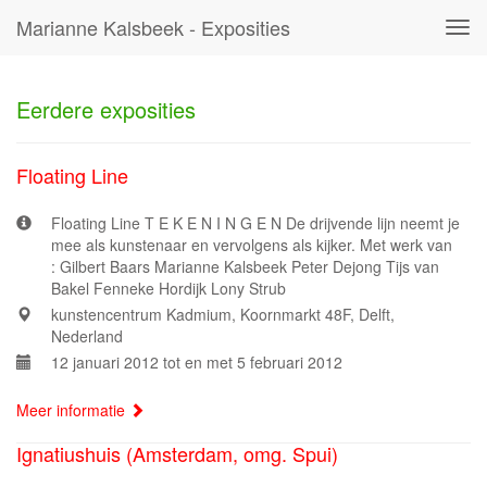
Marianne Kalsbeek - Exposities
Tog
navi
Eerdere exposities
Floating Line
Floating Line T E K E N I N G E N De drijvende lijn neemt je
mee als kunstenaar en vervolgens als kijker. Met werk van
: Gilbert Baars Marianne Kalsbeek Peter Dejong Tijs van
Bakel Fenneke Hordijk Lony Strub
kunstencentrum Kadmium, Koornmarkt 48F, Delft,
Nederland
12 januari 2012 tot en met 5 februari 2012
Meer informatie
Ignatiushuis (Amsterdam, omg. Spui)