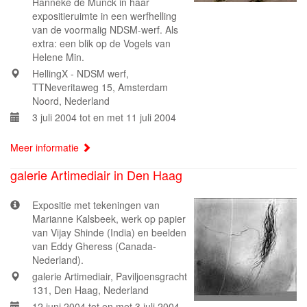
Hanneke de Munck in haar
expositieruimte in een werfhelling
van de voormalig NDSM-werf. Als
extra: een blik op de Vogels van
Helene Min.
HellingX - NDSM werf,
TTNeveritaweg 15, Amsterdam
Noord, Nederland
3 juli 2004 tot en met 11 juli 2004
Meer informatie
galerie Artimediair in Den Haag
Expositie met tekeningen van
Marianne Kalsbeek, werk op papier
van Vijay Shinde (India) en beelden
van Eddy Gheress (Canada-
Nederland).
galerie Artimediair, Paviljoensgracht
131, Den Haag, Nederland
12 juni 2004 tot en met 3 juli 2004