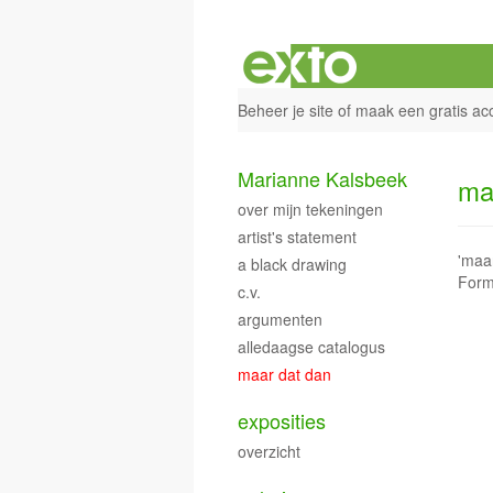
Beheer je site
of
maak een gratis ac
Marianne Kalsbeek
ma
over mijn tekeningen
artist's statement
'maa
a black drawing
Form
c.v.
argumenten
alledaagse catalogus
maar dat dan
exposities
overzicht