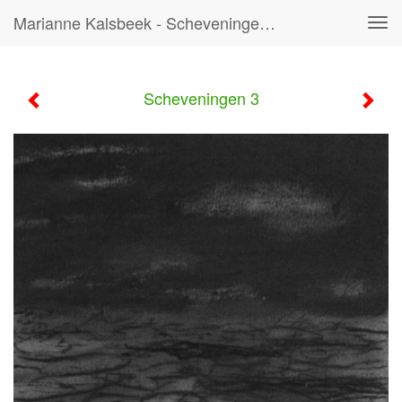
Marianne Kalsbeek - Scheveningen 3
Tog
navi
Scheveningen 3